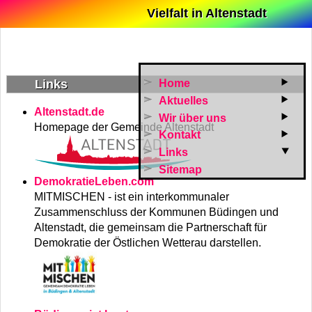
Vielfalt in Altenstadt
Links
Home
Aktuelles
Altenstadt.de
Wir über uns
Homepage der Gemeinde Altenstadt
Kontakt
Links
Sitemap
DemokratieLeben.com
MITMISCHEN - ist ein interkommunaler
Zusammenschluss der Kommunen Büdingen und
Altenstadt, die gemeinsam die Partnerschaft für
Demokratie der Östlichen Wetterau darstellen.